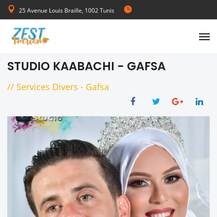
25 Avenue Louis Braille, 1002 Tunis
de Lundi au Vendredi 08:00-17:00
STUDIO KAABACHI - GAFSA
//
Services Divers
-
Gafsa