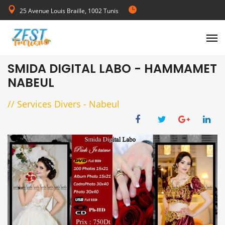
25 Avenue Louis Braille, 1002 Tunis
de Lundi au Vendredi 08:00-17:00
SMIDA DIGITAL LABO - HAMMAMET
NABEUL
//
Services Divers
-
Nabeul