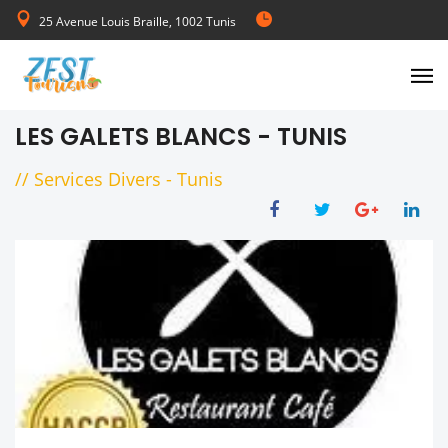
25 Avenue Louis Braille, 1002 Tunis
de Lundi au Vendredi 08:00-17:00
LES GALETS BLANCS - TUNIS
//
Services Divers
-
Tunis