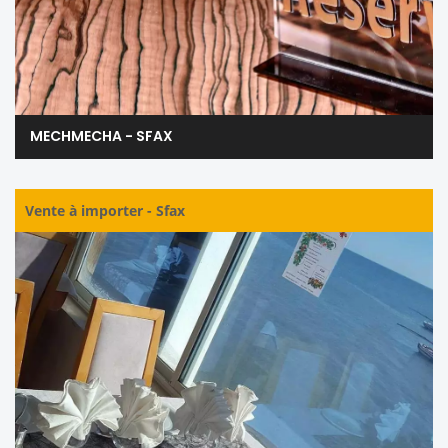
MECHMECHA - SFAX
Vente à importer
-
Sfax