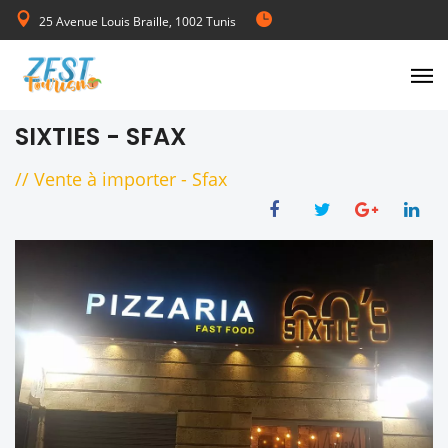
25 Avenue Louis Braille, 1002 Tunis
de Lundi au Vendredi 08:00-17:00
SIXTIES - SFAX
//
Vente à importer
-
Sfax