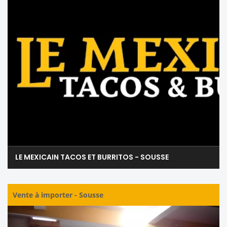
LE MEXICAIN TACOS ET BURRITOS - SOUSSE
Vente à importer
-
Sousse