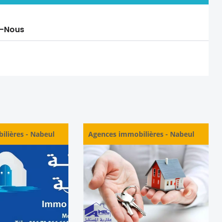
-Nous
ilières
-
Nabeul
Agences immobilières
-
Nabeul