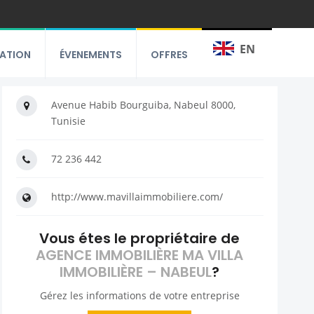
EN
RATION
ÉVENEMENTS
OFFRES
Avenue Habib Bourguiba, Nabeul‎ 8000,
Tunisie
72 236 442
http://www.mavillaimmobiliere.com/
Vous étes le propriétaire de
AGENCE IMMOBILIÈRE MA VILLA
IMMOBILIÈRE – NABEUL
?
Gérez les informations de votre entreprise