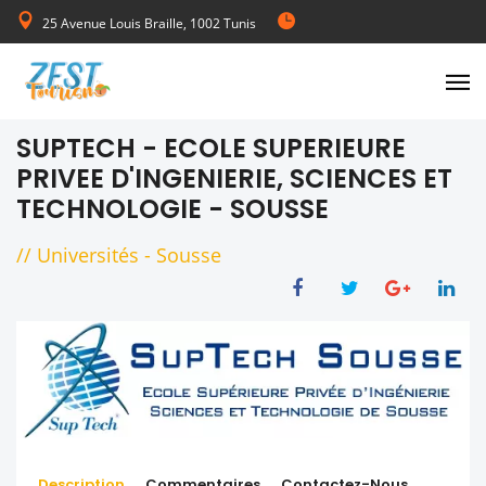
25 Avenue Louis Braille, 1002 Tunis
de Lundi au Vendredi 08:00-17:00
SUPTECH - ECOLE SUPERIEURE
PRIVEE D'INGENIERIE, SCIENCES ET
TECHNOLOGIE - SOUSSE
//
Universités
-
Sousse
Description
Commentaires
Contactez-Nous