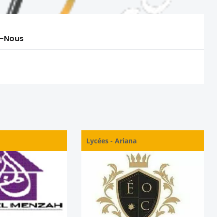
-Nous
a
Lycées
-
Ariana