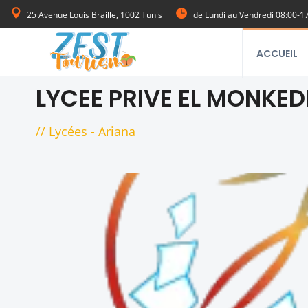
25 Avenue Louis Braille, 1002 Tunis
de Lundi au Vendredi 08:00-1
ACCUEIL
LYCEE PRIVE EL MONKED
//
Lycées
-
Ariana