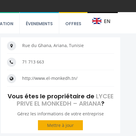
EN
RATION
ÉVENEMENTS
OFFRES
Rue du Ghana, Ariana, Tunisie
71 713 663
http://www.el-monkedh.tn/
Vous étes le propriétaire de
LYCEE
PRIVE EL MONKEDH – ARIANA
?
Gérez les informations de votre entreprise
Mettre à jour