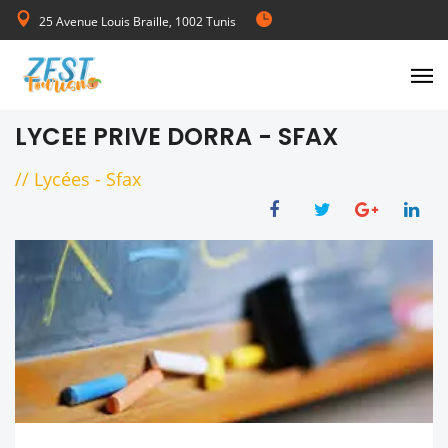
25 Avenue Louis Braille, 1002 Tunis
de Lundi au Vendredi 08:00-17:00
LYCEE PRIVE DORRA - SFAX
//
Lycées
-
Sfax