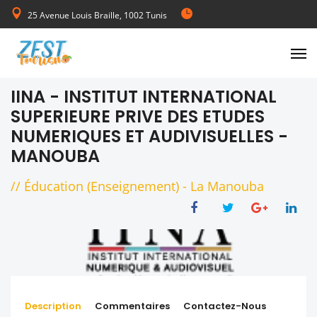
25 Avenue Louis Braille, 1002 Tunis
de Lundi au Vendredi 08:00-17:00
IINA - INSTITUT INTERNATIONAL
SUPERIEURE PRIVE DES ETUDES
NUMERIQUES ET AUDIVISUELLES -
MANOUBA
//
Éducation (Enseignement)
-
La Manouba
Description
Commentaires
Contactez-Nous