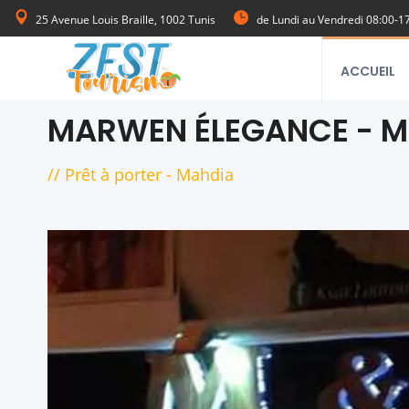
25 Avenue Louis Braille, 1002 Tunis
de Lundi au Vendredi 08:00-1
ACCUEIL
MARWEN ÉLEGANCE - M
//
Prêt à porter
-
Mahdia