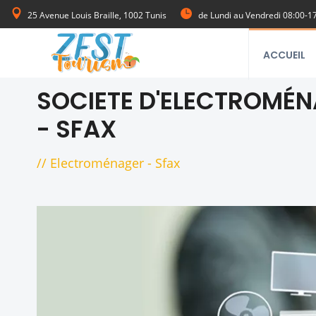
25 Avenue Louis Braille, 1002 Tunis
de Lundi au Vendredi 08:00-1
ACCUEIL
SOCIETE D'ELECTROMÉ
- SFAX
//
Electroménager
-
Sfax