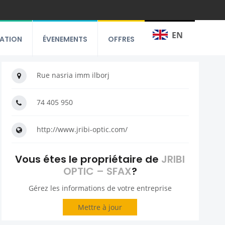
EN
RATION
ÉVENEMENTS
OFFRES
Rue nasria imm ilborj
74 405 950
http://www.jribi-optic.com/
Vous étes le propriétaire de
JRIBI
OPTIC – SFAX
?
Gérez les informations de votre entreprise
Mettre à jour