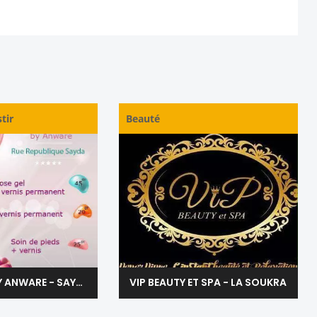
tir
Beauté
NAIL SALON BY ANWARE - SAYADA MONASTIR
VIP BEAUTY ET SPA - LA SOUKRA