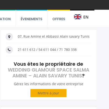
EN
RATION
ÉVENEMENTS
OFFRES
07, Rue Amine el Abbassi Alain savary Tunis
21 611 612 / 54 611 044 / 71 780 338
Vous étes le propriétaire de
WEDDING GLAMOUR SPACE SALMA
AMINE – ALAIN SAVARY TUNIS
?
Gérez les informations de votre entreprise
Mettre à jour