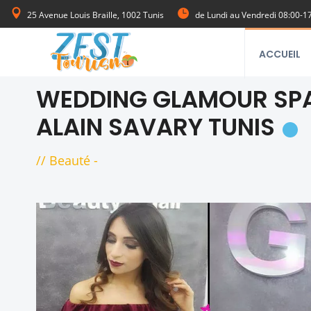
25 Avenue Louis Braille, 1002 Tunis
de Lundi au Vendredi 08:00-1
ACCUEIL
WEDDING GLAMOUR SPA
ALAIN SAVARY TUNIS
//
Beauté
-