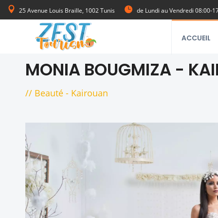
25 Avenue Louis Braille, 1002 Tunis
de Lundi au Vendredi 08:00-1
ACCUEIL
MONIA BOUGMIZA - KA
//
Beauté
-
Kairouan