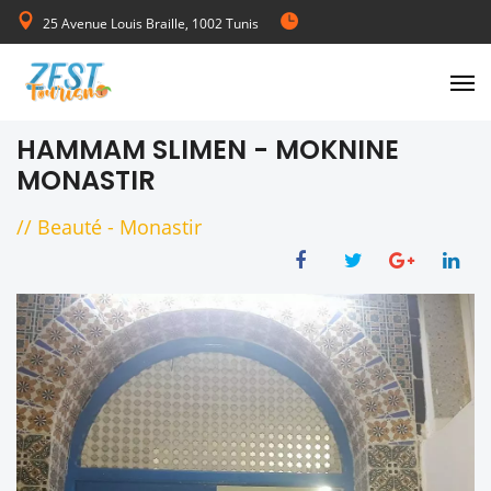
25 Avenue Louis Braille, 1002 Tunis
de Lundi au Vendredi 08:00-17:00
HAMMAM SLIMEN - MOKNINE
MONASTIR
//
Beauté
-
Monastir