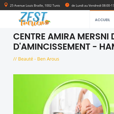
25 Avenue Louis Braille, 1002 Tunis
de Lundi au Vendredi 08:00-1
ACCUEIL
CENTRE AMIRA MERSNI D
D'AMINCISSEMENT - HA
//
Beauté
-
Ben Arous