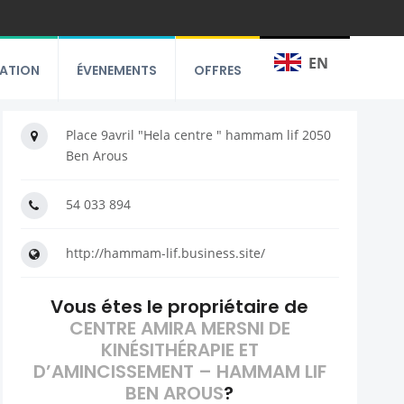
EN
RATION
ÉVENEMENTS
OFFRES
Place 9avril "Hela centre " hammam lif 2050
Ben Arous
54 033 894
http://hammam-lif.business.site/
Vous étes le propriétaire de
CENTRE AMIRA MERSNI DE
KINÉSITHÉRAPIE ET
D’AMINCISSEMENT – HAMMAM LIF
BEN AROUS
?