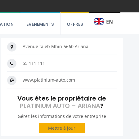
EN
RATION
ÉVENEMENTS
OFFRES
Avenue taieb Mhiri 5660 Ariana
55 111 111
www.platinium-auto.com
Vous étes le propriétaire de
PLATINIUM AUTO – ARIANA
?
Gérez les informations de votre entreprise
Mettre à jour