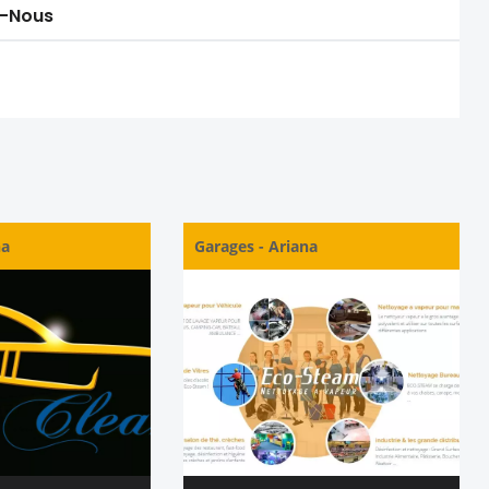
-Nous
na
Garages
-
Ariana