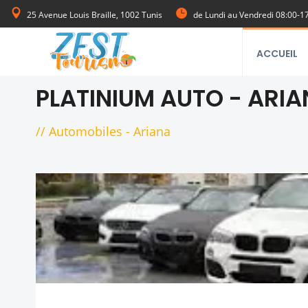
25 Avenue Louis Braille, 1002 Tunis
de Lundi au Vendredi 08:00-1
ACCUEIL
PLATINIUM AUTO - ARI
//
Automobiles
-
Ariana