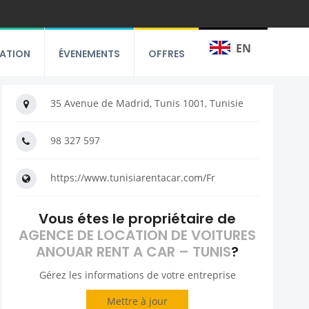
EN
RATION
ÉVENEMENTS
OFFRES
35 Avenue de Madrid, Tunis 1001, Tunisie
98 327 597
https://www.tunisiarentacar.com/Fr
Vous étes le propriétaire de
AGENCE DE LOCATION DE VOITURES
ANOUAR RENT A CAR – TUNIS
?
Gérez les informations de votre entreprise
Mettre à jour