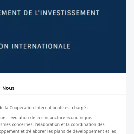
-Nous
e la Coopération Internationale est chargé :
luer l'évolution de la conjoncture économique,
mes concernés, l'élaboration et la coordination des
eloppement et d’élaborer les plans de développement et les