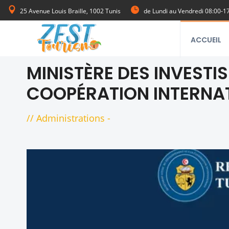
25 Avenue Louis Braille, 1002 Tunis
de Lundi au Vendredi 08:00-1
ACCUEIL
MINISTÈRE DES INVESTI
COOPÉRATION INTERNATI
//
Administrations
-