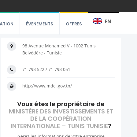
EN
RATION
ÉVENEMENTS
OFFRES
98 Avenue Mohamed V - 1002 Tunis
Belvédère - Tunisie
71 798 522 / 71 798 051
http://www.mdci.gov.tn/
Vous étes le propriétaire de
MINISTÈRE DES INVESTISSEMENTS ET
DE LA COOPÉRATION
INTERNATIONALE – TUNIS TUNISIE
?
Gérez les informations de votre entreprise