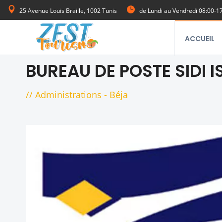
25 Avenue Louis Braille, 1002 Tunis
de Lundi au Vendredi 08:00-1
ACCUEIL
BUREAU DE POSTE SIDI I
//
Administrations
-
Béja