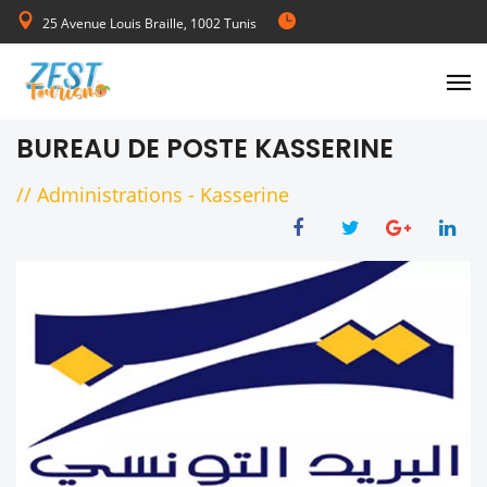
25 Avenue Louis Braille, 1002 Tunis
de Lundi au Vendredi 08:00-17:00
BUREAU DE POSTE KASSERINE
//
Administrations
-
Kasserine