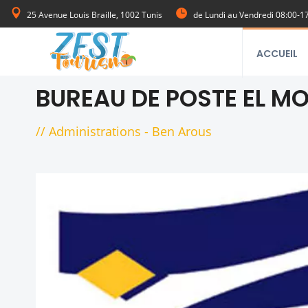
25 Avenue Louis Braille, 1002 Tunis
de Lundi au Vendredi 08:00-1
ACCUEIL
BUREAU DE POSTE EL M
//
Administrations
-
Ben Arous