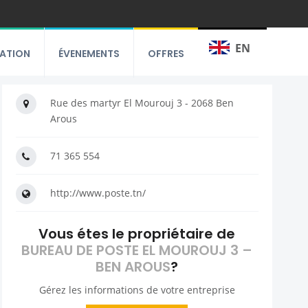
EN
RATION
ÉVENEMENTS
OFFRES
Rue des martyr El Mourouj 3 - 2068 Ben
Arous
71 365 554
http://www.poste.tn/
Vous étes le propriétaire de
BUREAU DE POSTE EL MOUROUJ 3 –
BEN AROUS
?
Gérez les informations de votre entreprise